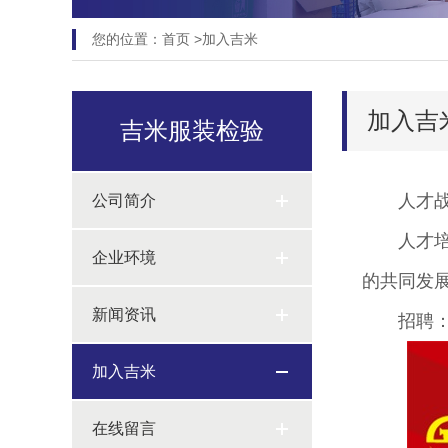
您的位置：
首页
>
加入吉米
加入吉
吉米服装检验
人才
公司简介
人才
企业环境
的共同发
新闻资讯
招聘
加入吉米
在线留言