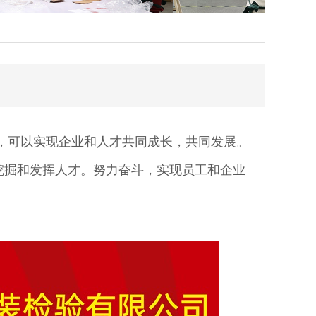
，可以实现企业和人才共同成长，共同发展。
挖掘和发挥人才。努力奋斗，实现员工和企业