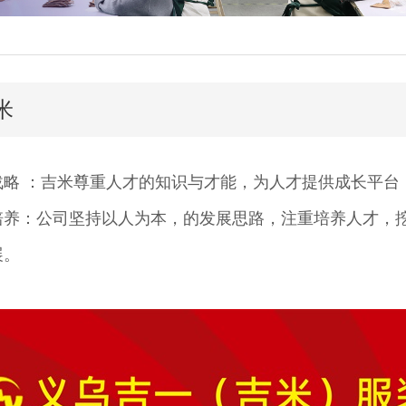
米
战略 ：吉米尊重人才的知识与才能，为人才提供成长平台
培养：公司坚持以人为本，的发展思路，注重培养人才，
展。
：